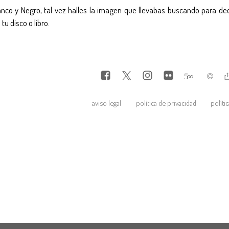
anco y Negro, tal vez halles la imagen que llevabas buscando para decor
tu disco o libro.
5
∞
aviso legal
política de privacidad
políti